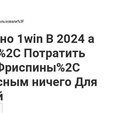
ользовали%3F
но 1win В 2024 а
%2C Потратить
 Фриспины%2C
сным ничего Для
й