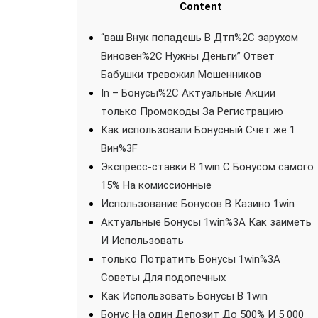
Content
“ваш Внук попадешь В Дтп%2C зарухом
Виновен%2C Нужны Деньги” Ответ
Бабушки тревожил Мошенников
In – Бонусы%2C Актуальные Акции
только Промокоды За Регистрацию
Как использовали Бонусный Счет же 1
Вин%3F
Экспресс-ставки В 1win С Бонусом самого
15% На комиссионные
Использование Бонусов В Казино 1win
Актуальные Бонусы 1win%3A Как заиметь
И Использовать
только Потратить Бонусы 1win%3A
Советы Для подопечных
Как Использовать Бонусы В 1win
Бонус На один Депозит До 500% И 5 000