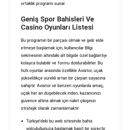
ortaklık programı sunar.
Geniş Spor Bahisleri Ve
Casino Oyunları Listesi
Bu programın bir parçası olmak ve gelir elde
etmeye başlamak için, kullanıcılar Bilgi
sekmesinin altındaki alt bilgide özel bağlantıyı
kolayca bulabilir ve formu doldurabilirler. Bu
hızlı oyunlar arasında özellikle Aviator, uçak
yükseldikçe sürekli artan bir çarpan sayacına
sahiptir. Aviator ve benzeri oyunlarda amaç,
uçak her an düşebilecek inden, kazancınızı
güvence altına almak için nakit çıkışınızı
stratejik olarak zamanlamaktır.
Türkiye’deki bu web sitesinde bahis
yolculuğunuza başlamak basit bir süreçtir.