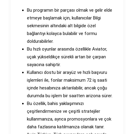
Bu programın bir parçası olmak ve gelir elde
etmeye başlamak için, kullanıcılar Bilgi
sekmesinin altındaki alt bilgide özel
bağlantıyı kolayca bulabilir ve formu
doldurabilirler.
Bu hızlı oyunlar arasında özellikle Aviator,
uçak yükseldikçe sürekli artan bir çarpan
sayacına sahiptir.
Kullanıcı dostu bir arayüz ve hızlı başvuru
işlemleri ile, fonlar maksimum 72 iş saati
içinde hesabınıza aktarılabilir, ancak çoğu
durumda bu işlem bir saatten arizona sürer.
Bu özellik, bahis yaklaşımınızı
çeşitlendirmenize ve çeşitli stratejiler
kullanmanıza, ayrıca promosyonlara ve çok
daha fazlasına katılmanıza olanak tanır.