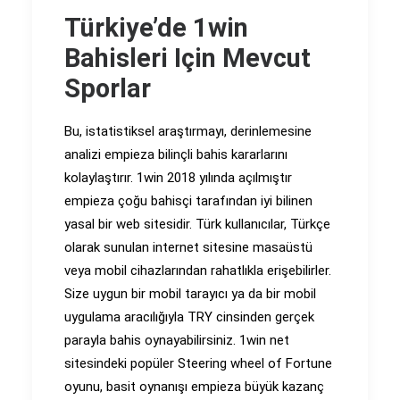
Türkiye’de 1win
Bahisleri Için Mevcut
Sporlar
Bu, istatistiksel araştırmayı, derinlemesine
analizi empieza bilinçli bahis kararlarını
kolaylaştırır. 1win 2018 yılında açılmıştır
empieza çoğu bahisçi tarafından iyi bilinen
yasal bir web sitesidir. Türk kullanıcılar, Türkçe
olarak sunulan internet sitesine masaüstü
veya mobil cihazlarından rahatlıkla erişebilirler.
Size uygun bir mobil tarayıcı ya da bir mobil
uygulama aracılığıyla TRY cinsinden gerçek
parayla bahis oynayabilirsiniz. 1win net
sitesindeki popüler Steering wheel of Fortune
oyunu, basit oynanışı empieza büyük kazanç