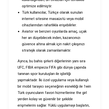
optimize edilmiştir.
Türk kullanıcılar, Türkçe olarak sunulan
internet sitesine masaüstü veya mobil
cihazlarından rahatlıkla erişebilirler.
Aviator ve benzeri oyunlarda amaç, uçak
her an düşebilecek inden, kazancınızı
güvence altına almak için nakit çıkışınızı
stratejik olarak zamanlamaktır.
Ayrıca, bu bahis şirketi diğerlerinin yanı sıra
UFС, FIBA empieza FIFA gibi dünya çapında
tanınan spor kuruluşları ile işbirliği
yapmaktadır. İki özel uygulama veya kullanışlı
bir mobil tarayıcı seçeneğinin esnekliği ile 1win
Türk oyuncuların favori hizmetlerine the girl
yerden kolay ve güvenilir bir şekilde
erişmelerini sağlar. Yüklü uygulamayı başlatın,