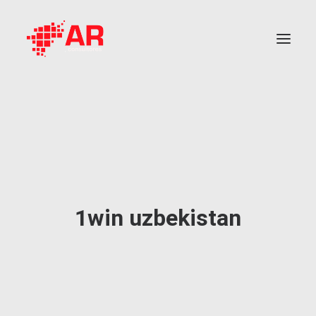
SOBRE NOSOTROS
SERVICIOS
CONTRATACIONES
QA TESTING
POSICIONES ABIERTAS
1win uzbekistan
CLIENTES
CONTACTO