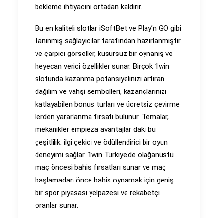
bekleme ihtiyacını ortadan kaldırır.
Bu en kaliteli slotlar iSoftBet ve Play’n GO gibi
tanınmış sağlayıcılar tarafından hazırlanmıştır
ve çarpıcı görseller, kusursuz bir oynanış ve
heyecan verici özellikler sunar. Birçok 1win
slotunda kazanma potansiyelinizi artıran
dağılım ve vahşi sembolleri, kazançlarınızı
katlayabilen bonus turları ve ücretsiz çevirme
lerden yararlanma fırsatı bulunur. Temalar,
mekanikler empieza avantajlar daki bu
çeşitlilik, ilgi çekici ve ödüllendirici bir oyun
deneyimi sağlar. 1win Türkiye’de olağanüstü
maç öncesi bahis fırsatları sunar ve maç
başlamadan önce bahis oynamak için geniş
bir spor piyasası yelpazesi ve rekabetçi
oranlar sunar.