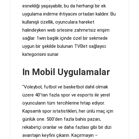
esnekliği yaşayabilir, bu da herhangi bir ek
uygulama indirme ihtiyacını ortadan kaldırır. Bu
kullanışlı özellik, oyunculara hareket
halindeyken web sitesine zahmetsiz erişim
sağlar. 1win başlık içinde özel bir sekmede
uygun bir şekilde bulunan TVBet sağlayıcı
kategorisini sunar.
In Mobil Uygulamalar
"Voleybol, futbol ve basketbol dahil olmak
üzere 40’tan fazla spor ve esports ile yerel
oyuncuların tüm tercihlerine hitap ediyor.
Kapsamlı spor istatistikleri, her ünlü maç için
günlük one. 500’den fazla bahis pazarı,
rekabetçi oranlar ve daha fazlası gibi bir dizi
avantajın keyfini çıkarın. Kaçırmayın –