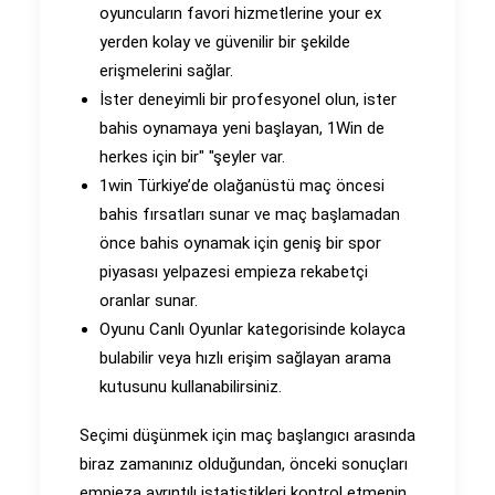
oyuncuların favori hizmetlerine your ex
yerden kolay ve güvenilir bir şekilde
erişmelerini sağlar.
İster deneyimli bir profesyonel olun, ister
bahis oynamaya yeni başlayan, 1Win de
herkes için bir" "şeyler var.
1win Türkiye’de olağanüstü maç öncesi
bahis fırsatları sunar ve maç başlamadan
önce bahis oynamak için geniş bir spor
piyasası yelpazesi empieza rekabetçi
oranlar sunar.
Oyunu Canlı Oyunlar kategorisinde kolayca
bulabilir veya hızlı erişim sağlayan arama
kutusunu kullanabilirsiniz.
Seçimi düşünmek için maç başlangıcı arasında
biraz zamanınız olduğundan, önceki sonuçları
empieza ayrıntılı istatistikleri kontrol etmenin