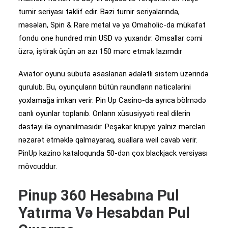
turnir seriyası təklif edir. Bəzi turnir seriyalarında,
məsələn, Spin & Rare metal və ya Omaholic-da mükafat
fondu one hundred min USD və yuxarıdır. Əmsallar cəmi
üzrə, iştirak üçün ən azı 150 mərc etmək lazımdır
Aviator oyunu sübuta əsaslanan ədalətli sistem üzərində
qurulub. Bu, oyunçuların bütün raundların nəticələrini
yoxlamağa imkan verir. Pin Up Casino-da ayrıca bölmədə
canlı oyunlar toplanıb. Onların xüsusiyyəti real dilerin
dəstəyi ilə oynanılmasıdır. Peşəkar krupye yalnız mərcləri
nəzarət etməklə qalmayaraq, suallara weil cavab verir.
PinUp kazino kataloqunda 50-dən çox blackjack versiyası
mövcuddur.
Pinup 360 Hesabına Pul
Yatırma Və Hesabdan Pul