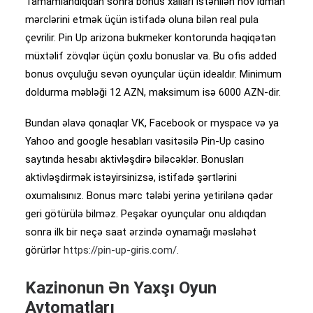
Tamamlandıqdan sonra bonus xalları istənilən növ idman
mərclərini etmək üçün istifadə oluna bilən real pula
çevrilir. Pin Up arizona bukmeker kontorunda həqiqətən
müxtəlif zövqlər üçün çoxlu bonuslar va. Bu ofis added
bonus ovçuluğu sevən oyunçular üçün idealdır. Minimum
doldurma məbləği 12 AZN, maksimum isə 6000 AZN-dir.
Bundan əlavə qonaqlar VK, Facebook or myspace və ya
Yahoo and google hesabları vasitəsilə Pin-Up casino
saytında hesabı aktivləşdirə biləcəklər. Bonusları
aktivləşdirmək istəyirsinizsə, istifadə şərtlərini
oxumalısınız. Bonus mərc tələbi yerinə yetirilənə qədər
geri götürülə bilməz. Peşəkar oyunçular onu aldıqdan
sonra ilk bir neçə saat ərzində oynamağı məsləhət
görürlər
https://pin-up-giris.com/
.
Kazinonun Ən Yaxşı Oyun
Avtomatları