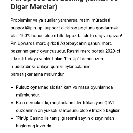
Digər Mərclər)
Problemlər və ya suallar yaranarsa, rəsmi müraciəti
support@pin-up. support elektron poçtuna göndərmək
olar. 100% bonus əldə et ilk depozitə, slotu seç və qazan!
Pin Upwards mərc şirkəti Azərbaycanın qanuni mərc
bazarının gənc oyunçusudur. Rəsmi mərc portalı 2020-ci
ildə istifadəyə verilib. Lakin “Pin-Up” brendi uzun
müddətdir ki, onlayn qumar əyləncələrinin
pərəstişkarlarına məlumdur.
Pulsuz oynamaq slotlar, kart və masa oyunlarında
mümkündür.
Bu o deməkdir ki, müştərilərin identifikasiyası QIWI
cüzdanının ən yüksək statusunu əldə etməklə bağlıdır.
“PinUp Casino ilə tanışlığı rəsmi saytın dizaynından
başlamaq lazımdır.