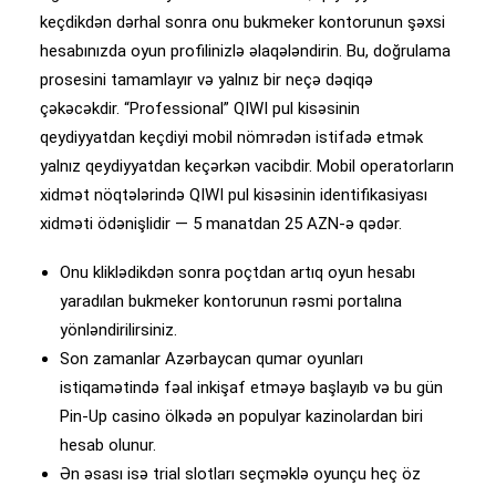
keçdikdən dərhal sonra onu bukmeker kontorunun şəxsi
hesabınızda oyun profilinizlə əlaqələndirin. Bu, doğrulama
prosesini tamamlayır və yalnız bir neçə dəqiqə
çəkəcəkdir. “Professional” QIWI pul kisəsinin
qeydiyyatdan keçdiyi mobil nömrədən istifadə etmək
yalnız qeydiyyatdan keçərkən vacibdir. Mobil operatorların
xidmət nöqtələrində QIWI pul kisəsinin identifikasiyası
xidməti ödənişlidir — 5 manatdan 25 AZN-ə qədər.
Onu kliklədikdən sonra poçtdan artıq oyun hesabı
yaradılan bukmeker kontorunun rəsmi portalına
yönləndirilirsiniz.
Son zamanlar Azərbaycan qumar oyunları
istiqamətində fəal inkişaf etməyə başlayıb və bu gün
Pin-Up casino ölkədə ən populyar kazinolardan biri
hesab olunur.
Ən əsası isə trial slotları seçməklə oyunçu heç öz