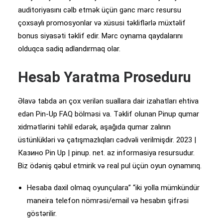
auditoriyasını cəlb etmək üçün gənc mərc resursu
çoxsaylı promosyonlar və xüsusi təkliflərlə müxtəlif
bonus siyasəti təklif edir. Mərc oynama qaydalarını
olduqca sadiq adlandırmaq olar.
Hesab Yaratma Proseduru
Əlavə tabda ən çox verilən suallara dair izahatları ehtiva
edən Pin-Up FAQ bölməsi va. Təklif olunan Pinup qumar
xidmətlərini təhlil edərək, aşağıda qumar zalının
üstünlükləri və çatışmazlıqları cədvəli verilmişdir. 2023 |
Казино Pin Up | pinup. net. az informasiya resursudur.
Biz ödəniş qəbul etmirik və real pul üçün oyun oynamırıq.
Hesaba daxil olmaq oyunçulara” “iki yolla mümkündür
maneira telefon nömrəsi/email və hesabın şifrəsi
göstərilir.