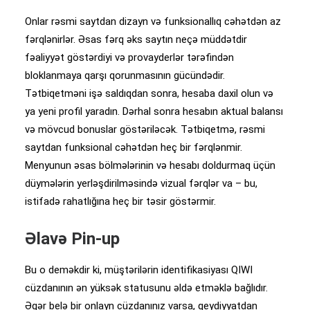
Onlar rəsmi saytdan dizayn və funksionallıq cəhətdən az
fərqlənirlər. Əsas fərq əks saytın neçə müddətdir
fəaliyyət göstərdiyi və provayderlər tərəfindən
bloklanmaya qarşı qorunmasının gücündədir.
Tətbiqetməni işə saldıqdan sonra, hesaba daxil olun və
ya yeni profil yaradın. Dərhal sonra hesabın aktual balansı
və mövcud bonuslar göstəriləcək. Tətbiqetmə, rəsmi
saytdan funksional cəhətdən heç bir fərqlənmir.
Menyunun əsas bölmələrinin və hesabı doldurmaq üçün
düymələrin yerləşdirilməsində vizual fərqlər va – bu,
istifadə rahatlığına heç bir təsir göstərmir.
Əlavə Pin-up
Bu o deməkdir ki, müştərilərin identifikasiyası QIWI
cüzdanının ən yüksək statusunu əldə etməklə bağlıdır.
Əgər belə bir onlayn cüzdanınız varsa, qeydiyyatdan