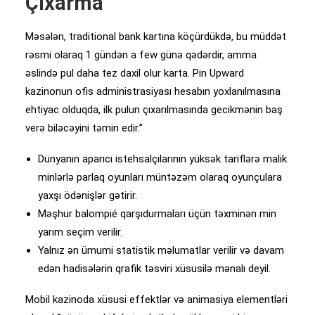
Çıxarma
Məsələn, traditional bank kartına köçürdükdə, bu müddət
rəsmi olaraq 1 gündən a few günə qədərdir, amma
əslində pul daha tez daxil olur karta. Pin Upward
kazinonun ofis administrasiyası hesabın yoxlanılmasına
ehtiyac olduqda, ilk pulun çıxarılmasında gecikmənin baş
verə biləcəyini təmin edir.”
Dünyanın aparıcı istehsalçılarının yüksək tariflərə malik
minlərlə parlaq oyunları müntəzəm olaraq oyunçulara
yaxşı ödənişlər gətirir.
Məşhur balompié qarşıdurmaları üçün təxminən min
yarım seçim verilir.
Yalnız ən ümumi statistik məlumatlar verilir və davam
edən hadisələrin qrafik təsviri xüsusilə mənalı deyil.
Mobil kazinoda xüsusi effektlər və animasiya elementləri