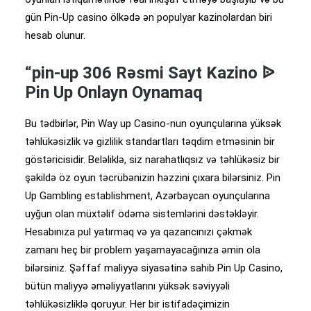
gün Pin-Up casino ölkədə ən populyar kazinolardan biri
hesab olunur.
“pin-up 306 Rəsmi Sayt Kazino ᐉ
Pin Up Onlayn Oynamaq
Bu tədbirlər, Pin Way up Casino-nun oyunçularına yüksək
təhlükəsizlik və gizlilik standartları təqdim etməsinin bir
göstəricisidir. Beləliklə, siz narahatlıqsız və təhlükəsiz bir
şəkildə öz oyun təcrübənizin həzzini çıxara bilərsiniz. Pin
Up Gambling establishment, Azərbaycan oyunçularına
uyğun olan müxtəlif ödəmə sistemlərini dəstəkləyir.
Hesabınıza pul yatırmaq və ya qazancınızı çəkmək
zamanı heç bir problem yaşamayacağınıza əmin ola
bilərsiniz. Şəffaf maliyyə siyasətinə sahib Pin Up Casino,
bütün maliyyə əməliyyatlarını yüksək səviyyəli
təhlükəsizliklə qoruyur. Her bir istifadəçimizin