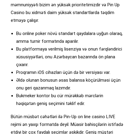
məmnuniyyəti bizim ən yüksək prioritetimizdir və Pin Up
Casino bu xidməti daim yüksək standartlarda təqdim
etməyə çalışır.
Bu online poker növü standart qaydalara uyğun olaraq,
amma turnir formatında aparılır.
Bu platformaya verilmiş lisenziya və onun fərqləndirici
xüsusiyyətləri, onu Azərbaycan bazarında ön plana
çıxarır.
Proqramın iOS cihazları üçün də bir versiyası var.
Əldə olunan bonusun əsas balansa köçürülməsi üçün
onu geri qazanmaq lazımdır.
Bukmeker kontor bu cür mürəkkəb mərclərin
həqiqətən geniş seçimini təklif edir.
Bütün müsbət cəhətləri ilə Pin-Up on line casino LIVE
rejimi ən yaxşı formatda deyil. Müasir bahisçilərin istifadə
etdiyi bir çox faydalı seçimlər əskikdir. Geniş müştəri