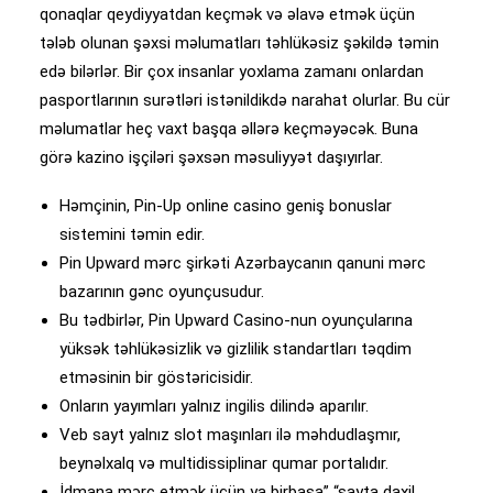
qonaqlar qeydiyyatdan keçmək və əlavə etmək üçün
tələb olunan şəxsi məlumatları təhlükəsiz şəkildə təmin
edə bilərlər. Bir çox insanlar yoxlama zamanı onlardan
pasportlarının surətləri istənildikdə narahat olurlar. Bu cür
məlumatlar heç vaxt başqa əllərə keçməyəcək. Buna
görə kazino işçiləri şəxsən məsuliyyət daşıyırlar.
Həmçinin, Pin-Up online casino geniş bonuslar
sistemini təmin edir.
Pin Upward mərc şirkəti Azərbaycanın qanuni mərc
bazarının gənc oyunçusudur.
Bu tədbirlər, Pin Upward Casino-nun oyunçularına
yüksək təhlükəsizlik və gizlilik standartları təqdim
etməsinin bir göstəricisidir.
Onların yayımları yalnız ingilis dilində aparılır.
Veb sayt yalnız slot maşınları ilə məhdudlaşmır,
beynəlxalq və multidissiplinar qumar portalıdır.
İdmana mərc etmək üçün ya birbaşa” “sayta daxil