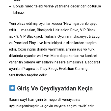
Bonus mərc tələbi yerinə yetirilənə qədər geri götürülə
bilməz.
Yeni əlavə edilmiş oyunlar xüsusi `New` işarəsi ilə qeyd
edilir — məsələn, Blackjack Hair salon Prive, VIP Black
jack 9, VIP Black jack Turkish. Oyunların əksəriyyəti Ezugi
və Practical Play Live kimi inkişaf etdiricilərdən təqdim
edilir. Çoxu ingilis dilində yayımlanır, amma rus və türk
dillərində oyunlar weil var. Mərc diapazonları və konkret
variantın ödəmə əmsallarını nəzərə almalısınız. Baccarat
oyunları Pragmatic Play, Ezugi, Evolution Gaming
tərəfindən təqdim edilir.
Giriş Və Qeydiyyatdan Keçin
Rəsmi sayt həmçinin bir neçə dil versiyasına
uyğunlaşdırılmışdır və çoxlu valyuta seçimi təklif edir.