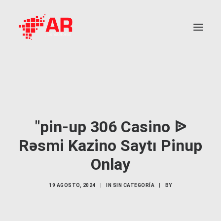
SOBRE NOSOTROS
SERVICIOS
CONTRATACIONES
"pin-up 306 Casino ᐉ
QA TESTING
POSICIONES ABIERTAS
Rəsmi Kazino Saytı Pinup
CLIENTES
Onlay
CONTACTO
19 AGOSTO, 2024
|
IN
SIN CATEGORÍA
|
BY