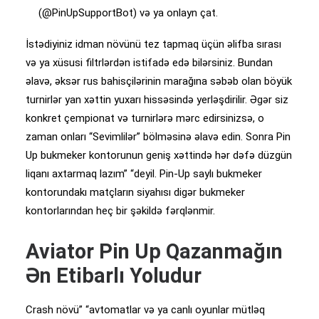
(@PinUpSupportBot) və ya onlayn çat.
İstədiyiniz idman növünü tez tapmaq üçün əlifba sırası
və ya xüsusi filtrlərdən istifadə edə bilərsiniz. Bundan
əlavə, əksər rus bahisçilərinin marağına səbəb olan böyük
turnirlər yan xəttin yuxarı hissəsində yerləşdirilir. Əgər siz
konkret çempionat və turnirlərə mərc edirsinizsə, o
zaman onları “Sevimlilər” bölməsinə əlavə edin. Sonra Pin
Up bukmeker kontorunun geniş xəttində hər dəfə düzgün
liqanı axtarmaq lazım” “deyil. Pin-Up saylı bukmeker
kontorundakı matçların siyahısı digər bukmeker
kontorlarından heç bir şəkildə fərqlənmir.
Aviator Pin Up Qazanmağın
Ən Etibarlı Yoludur
Crash növü” “avtomatlar və ya canlı oyunlar mütləq