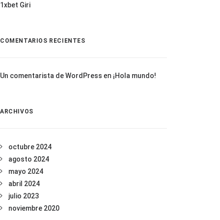
1xbet Giri
COMENTARIOS RECIENTES
Un comentarista de WordPress
en
¡Hola mundo!
ARCHIVOS
octubre 2024
agosto 2024
mayo 2024
abril 2024
julio 2023
noviembre 2020