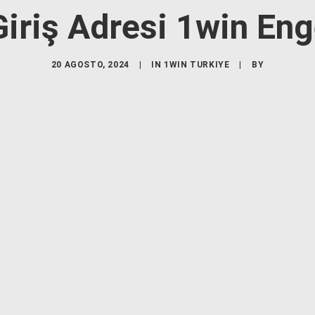
iriş Adresi 1win Enge
20 AGOSTO, 2024
|
IN
1WIN TURKIYE
|
BY