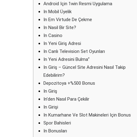
Android Için 1win Resmi Uygulama
In Mobil Üyelik
In Em Virtude De Çekme
In Nasil Bir Site?
In Casino
In Yeni Giriş Adresi
In Canlı Television Set Oyunları
In Yeni Adresini Bulma”
In Giriş – Güncel Site Adresini Nasıl Takip
Edebilirim?
Depozitoya +%500 Bonus
In Giriş
In’den Nasıl Para Çekilir
In Girişi
In Kumarhane Ve Slot Makineleri Için Bonus
Spor Bahisleri
In Bonusları