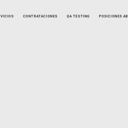
RVICIOS
CONTRATACIONES
QA TESTING
POSICIONES AB