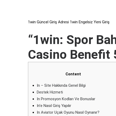
1win Güncel Giriş Adresi 1win Engelsiz Yeni Giriş
“1win: Spor Bah
Casino Benefit
Content
In – Site Hakkında Genel Bilgi
Destek Hizmeti
In Promosyon Kodları Ve Bonuslar
In’e Nasıl Giriş Yapılır
In Aviator Uçak Oyunu Nasıl Oynanır?